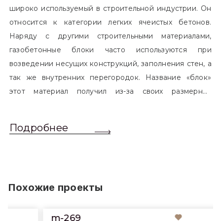
широко используемый в строительной индустрии. Он
относится к категории легких ячеистых бетонов.
Наряду с другими строительными материалами,
газобетонные блоки часто используются при
возведении несущих конструкций, заполнения стен, а
так же внутренних перегородок. Название «блок»
этот материал получил из-за своих размерных
характеристик. Согласно стандартам, блоком
называется элемент, который превышает размером
Подробнее
обычный одинарный кирпич. Размер блоков различен
и в зависимости от сферы применения, эти параметры
могут меняться.
Похожие проекты
m-269