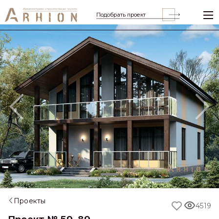
Подобрать проект
Previous
Nex
Проекты
4519