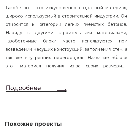
Газобетон – это искусственно созданный материал,
широко используемый в строительной индустрии. Он
относится к категории легких ячеистых бетонов.
Наряду с другими строительными материалами,
газобетонные блоки часто используются при
возведении несущих конструкций, заполнения стен, а
так же внутренних перегородок. Название «блок»
этот материал получил из-за своих размерных
характеристик. Согласно стандартам, блоком
называется элемент, который превышает размером
Подробнее
обычный одинарный кирпич. Размер блоков различен
и в зависимости от сферы применения, эти параметры
могут меняться.
Похожие проекты