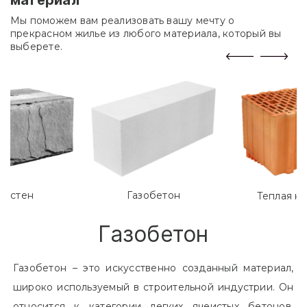
Мы поможем вам реализовать вашу мечту о
прекрасном жилье из любого материала, который вы
выберете.
лостен
Газобетон
Теплая к
Газобетон
Газобетон – это искусственно созданный материал,
широко используемый в строительной индустрии. Он
относится к категории легких ячеистых бетонов.