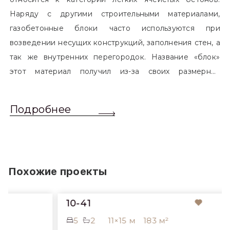
Наряду с другими строительными материалами,
газобетонные блоки часто используются при
возведении несущих конструкций, заполнения стен, а
так же внутренних перегородок. Название «блок»
этот материал получил из-за своих размерных
характеристик. Согласно стандартам, блоком
называется элемент, который превышает размером
Подробнее
обычный одинарный кирпич. Размер блоков различен
и в зависимости от сферы применения, эти параметры
могут меняться.
Похожие проекты
10-41
5
2
11×15 м
183 м²