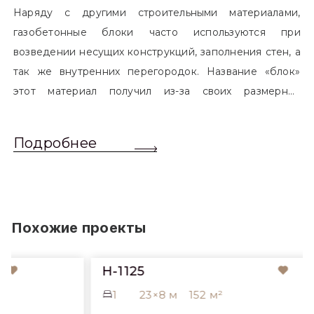
Наряду с другими строительными материалами,
газобетонные блоки часто используются при
возведении несущих конструкций, заполнения стен, а
так же внутренних перегородок. Название «блок»
этот материал получил из-за своих размерных
характеристик. Согласно стандартам, блоком
называется элемент, который превышает размером
Подробнее
обычный одинарный кирпич. Размер блоков различен
и в зависимости от сферы применения, эти параметры
могут меняться.
Похожие проекты
H-1125
1
23×8 м
152 м²