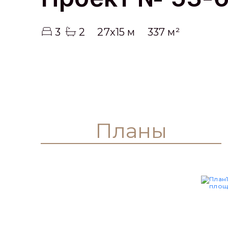
3
2
27x15 м
337 м²
Планы