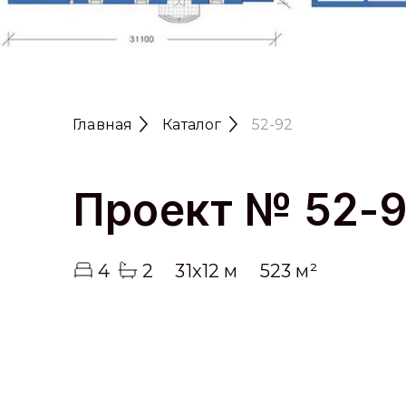
Главная
Каталог
52-92
Проект № 52-
4
2
31x12 м
523 м²