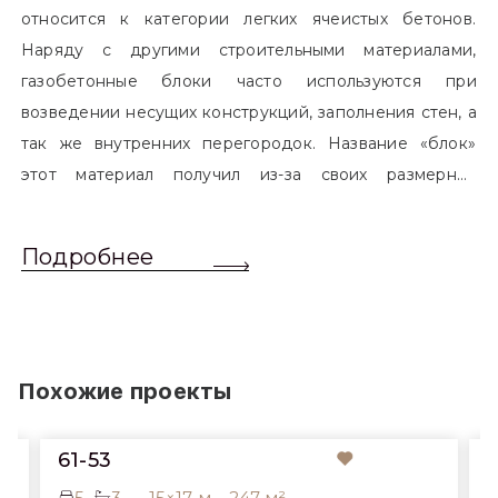
относится к категории легких ячеистых бетонов.
Наряду с другими строительными материалами,
газобетонные блоки часто используются при
возведении несущих конструкций, заполнения стен, а
так же внутренних перегородок. Название «блок»
этот материал получил из-за своих размерных
характеристик. Согласно стандартам, блоком
называется элемент, который превышает размером
Подробнее
обычный одинарный кирпич. Размер блоков различен
и в зависимости от сферы применения, эти параметры
могут меняться.
Похожие проекты
61-53
5
3
15×17 м
247 м²