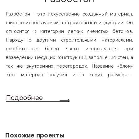
Газобетон – это искусственно созданный материал,
широко используемый в строительной индустрии. Он
относится к категории легких ячеистых бетонов.
Наряду с другими строительными материалами,
газобетонные блоки часто используются при
возведении несущих конструкций, заполнения стен, а
так же внутренних перегородок. Название «блок»
этот материал получил из-за своих размерных
характеристик. Согласно стандартам, блоком
называется элемент, который превышает размером
Подробнее
обычный одинарный кирпич. Размер блоков различен
и в зависимости от сферы применения, эти параметры
могут меняться.
Похожие проекты