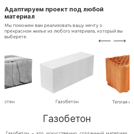
Адаптируем проект под любой
материал
Мы поможем вам реализовать вашу мечту о
прекрасном жилье из любого материала, который вы
выберете.
лостен
Газобетон
Теплая к
Газобетон
Газобетон – это искусственно созданный материал,