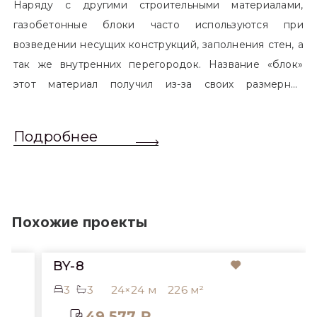
Наряду с другими строительными материалами,
газобетонные блоки часто используются при
возведении несущих конструкций, заполнения стен, а
так же внутренних перегородок. Название «блок»
этот материал получил из-за своих размерных
характеристик. Согласно стандартам, блоком
называется элемент, который превышает размером
Подробнее
обычный одинарный кирпич. Размер блоков различен
и в зависимости от сферы применения, эти параметры
могут меняться.
Похожие проекты
BY-8
3
3
24×24 м
226 м²
49 577 ₽