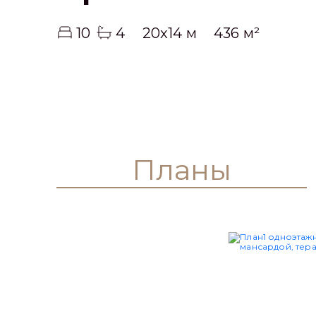
10
4
20x14 м
436 м²
Планы