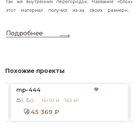
так же внутренних перегородок. Название «блок»
этот материал получил из-за своих размерных
характеристик. Согласно стандартам, блоком
называется элемент, который превышает размером
Подробнее
обычный одинарный кирпич. Размер блоков различен
и в зависимости от сферы применения, эти параметры
могут меняться.
Похожие проекты
mp-444
3
2
16×10 м
163 м²
45 369 ₽