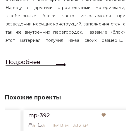
Наряду с другими строительными материалами,
газобетонные блоки часто используются при
возведении несущих конструкций, заполнения стен, а
так же внутренних перегородок. Название «блок»
этот материал получил из-за своих размерных
характеристик. Согласно стандартам, блоком
называется элемент, который превышает размером
Подробнее
обычный одинарный кирпич. Размер блоков различен
и в зависимости от сферы применения, эти параметры
могут меняться.
Похожие проекты
mp-392
5
3
16×13 м
332 м²