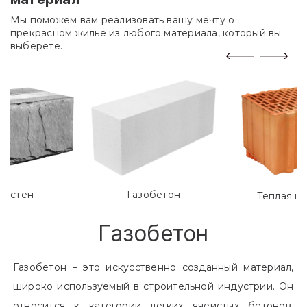
Мы поможем вам реализовать вашу мечту о
прекрасном жилье из любого материала, который вы
выберете.
лостен
Газобетон
Теплая к
Газобетон
Газобетон – это искусственно созданный материал,
широко используемый в строительной индустрии. Он
относится к категории легких ячеистых бетонов.