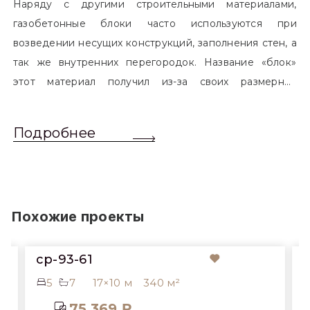
Наряду с другими строительными материалами,
газобетонные блоки часто используются при
возведении несущих конструкций, заполнения стен, а
так же внутренних перегородок. Название «блок»
этот материал получил из-за своих размерных
характеристик. Согласно стандартам, блоком
называется элемент, который превышает размером
Подробнее
обычный одинарный кирпич. Размер блоков различен
и в зависимости от сферы применения, эти параметры
могут меняться.
Похожие проекты
cp-93-61
5
7
17×10 м
340 м²
75 369 ₽