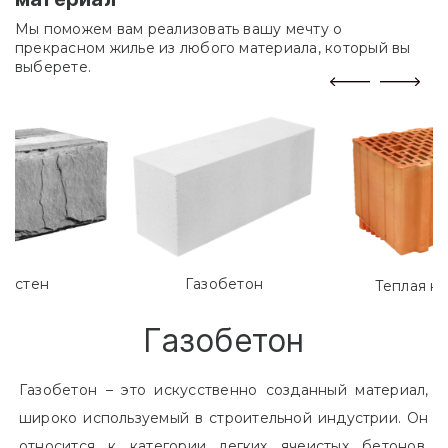
Мы поможем вам реализовать вашу мечту о
прекрасном жилье из любого материала, который вы
выберете.
лостен
Газобетон
Теплая к
Газобетон
Газобетон – это искусственно созданный материал,
широко используемый в строительной индустрии. Он
относится к категории легких ячеистых бетонов.