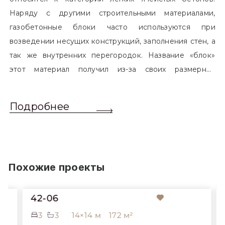
Наряду с другими строительными материалами,
газобетонные блоки часто используются при
возведении несущих конструкций, заполнения стен, а
так же внутренних перегородок. Название «блок»
этот материал получил из-за своих размерных
характеристик. Согласно стандартам, блоком
называется элемент, который превышает размером
Подробнее
обычный одинарный кирпич. Размер блоков различен
и в зависимости от сферы применения, эти параметры
могут меняться.
Похожие проекты
42-06
3
3
14×14 м
172 м²