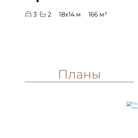
3
2
18x14 м
166 м²
Планы