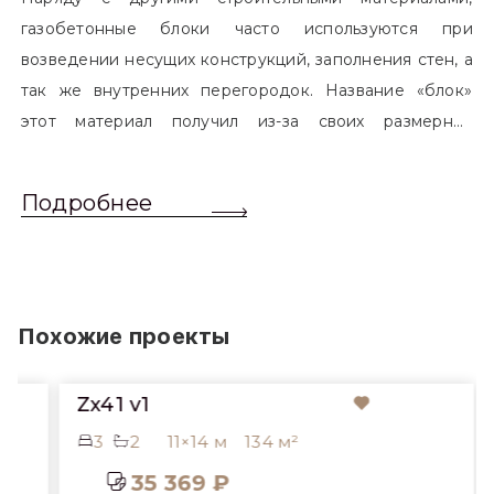
газобетонные блоки часто используются при
возведении несущих конструкций, заполнения стен, а
так же внутренних перегородок. Название «блок»
этот материал получил из-за своих размерных
характеристик. Согласно стандартам, блоком
называется элемент, который превышает размером
Подробнее
обычный одинарный кирпич. Размер блоков различен
и в зависимости от сферы применения, эти параметры
могут меняться.
Похожие проекты
Zx41 v1
3
2
11×14 м
134 м²
35 369 ₽