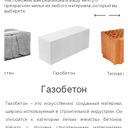
Мы поможем вам реализовать вашу мечту о
прекрасном жилье из любого материала, который вы
выберете.
лостен
Газобетон
Теплая к
Газобетон
Газобетон – это искусственно созданный материал,
широко используемый в строительной индустрии. Он
относится к категории легких ячеистых бетонов.
Наряду с другими строительными материалами,