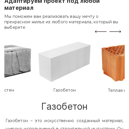
Адаптируем проект под любой
материал
Мы поможем вам реализовать вашу мечту о
прекрасном жилье из любого материала, который вы
выберете.
лостен
Газобетон
Теплая к
Газобетон
Газобетон – это искусственно созданный материал,
широко используемый в строительной индустрии. Он