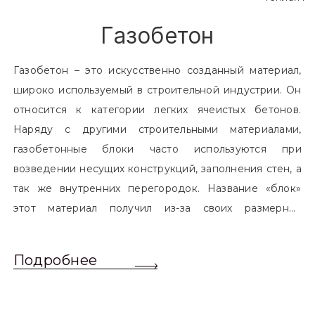
Газобетон
Газобетон – это искусственно созданный материал,
широко используемый в строительной индустрии. Он
относится к категории легких ячеистых бетонов.
Наряду с другими строительными материалами,
газобетонные блоки часто используются при
возведении несущих конструкций, заполнения стен, а
так же внутренних перегородок. Название «блок»
этот материал получил из-за своих размерных
характеристик. Согласно стандартам, блоком
называется элемент, который превышает размером
Подробнее
обычный одинарный кирпич. Размер блоков различен
и в зависимости от сферы применения, эти параметры
могут меняться.