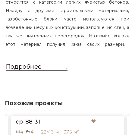
относится к категории легких ячеистых бетонов.
Наряду с другими строительными материалами,
газобетонные блоки часто используются при
возведении несущих конструкций, заполнения стен, а
так же внутренних перегородок. Название «блок»
этот материал получил из-за своих размерных
характеристик. Согласно стандартам, блоком
называется элемент, который превышает размером
Подробнее
обычный одинарный кирпич. Размер блоков различен
и в зависимости от сферы применения, эти параметры
могут меняться.
Похожие проекты
cp-88-31
cp-91-
4
4
22×13 м
375 м²
3
5