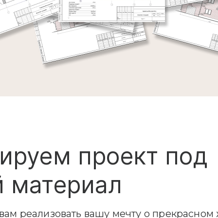
ируем проект под
 материал
ам реализовать вашу мечту о прекрасном 
иала, который вы выберете.