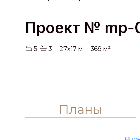
Проект № mp-
5
3
27x17 м
369 м²
Планы