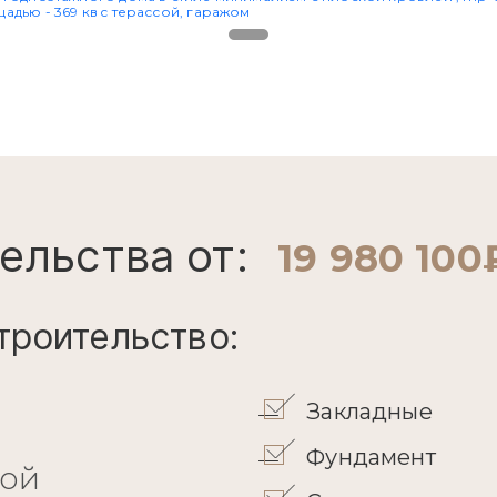
ельства от:
19 980 100
троительство:
Закладные
Фундамент
кой
Стены