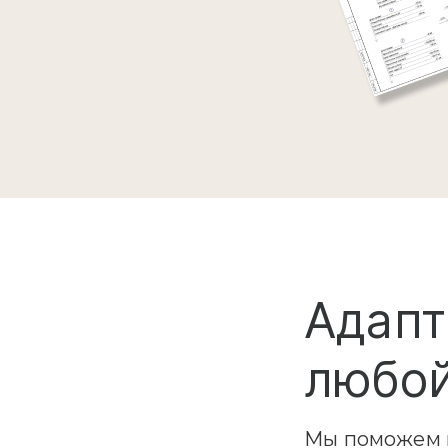
Адапт
любой
Мы поможем в
любого матер