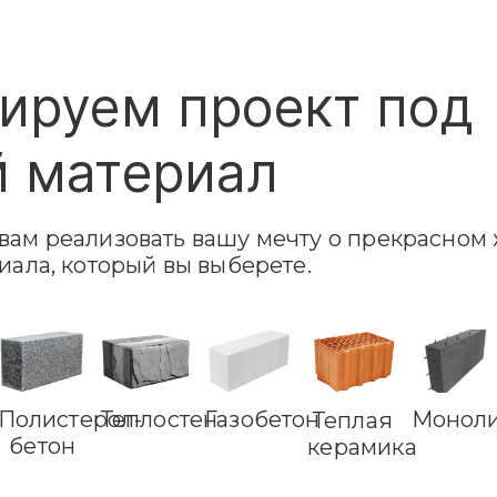
ируем проект под
 материал
ам реализовать вашу мечту о прекрасном 
иала, который вы выберете.
Полистерол-
Теплостен
Газобетон
Монол
Теплая
бетон
керамика