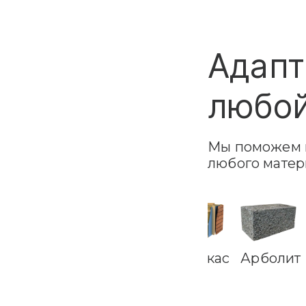
Адапт
любой
Мы поможем в
любого матер
еноблок
Керамзибетон
Дерево
Каркас
Арболит