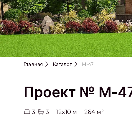
Главная
Каталог
M-47
Проект № M-4
3
3
12x10 м
264 м²