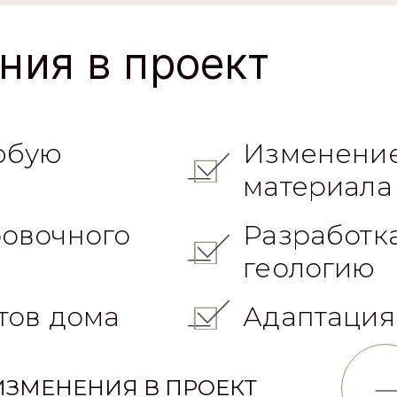
ния в проект
юбую
Изменение
материала
овочного
Разработк
геологию
тов дома
Адаптация