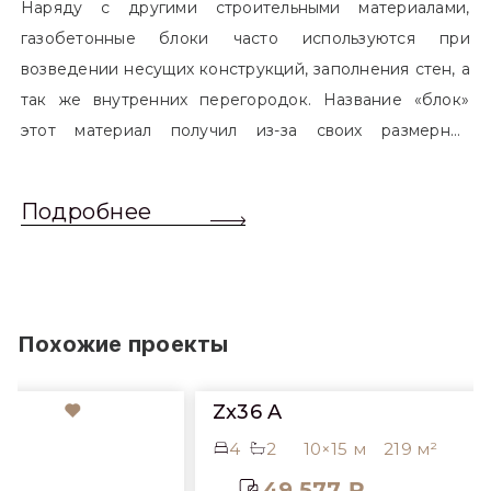
Наряду с другими строительными материалами,
газобетонные блоки часто используются при
возведении несущих конструкций, заполнения стен, а
так же внутренних перегородок. Название «блок»
этот материал получил из-за своих размерных
характеристик. Согласно стандартам, блоком
называется элемент, который превышает размером
Подробнее
обычный одинарный кирпич. Размер блоков различен
и в зависимости от сферы применения, эти параметры
могут меняться.
Похожие проекты
Zx36 A
4
2
10×15 м
219 м²
49 577 ₽