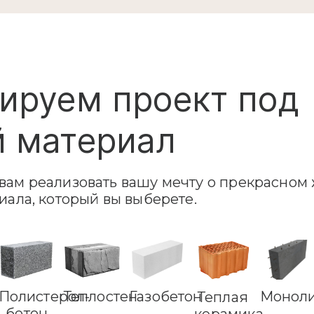
ируем проект под
 материал
ам реализовать вашу мечту о прекрасном 
иала, который вы выберете.
Полистерол-
Теплостен
Газобетон
Монол
Теплая
бетон
керамика