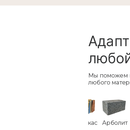
Адапт
любой
Мы поможем в
любого матер
еноблок
Керамзибетон
Дерево
Каркас
Арболит