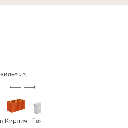
жилье из
ит
Кирпич
Пеноблок
Керамзибетон
Дерево
Карк