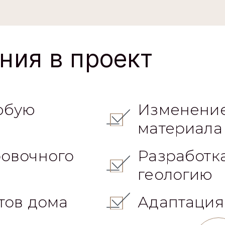
ния в проект
юбую
Изменение
материала
овочного
Разработк
геологию
тов дома
Адаптация