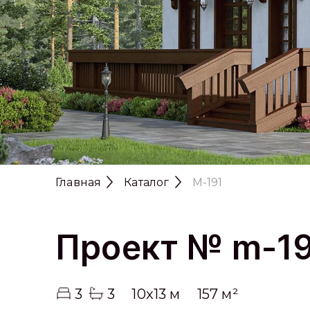
Главная
Каталог
M-191
Проект № m-1
3
3
10x13 м
157 м²