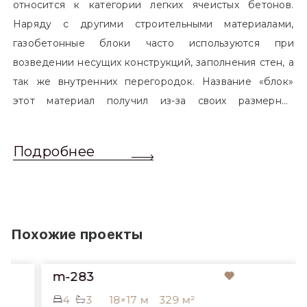
относится к категории легких ячеистых бетонов.
Наряду с другими строительными материалами,
газобетонные блоки часто используются при
возведении несущих конструкций, заполнения стен, а
так же внутренних перегородок. Название «блок»
этот материал получил из-за своих размерных
характеристик. Согласно стандартам, блоком
называется элемент, который превышает размером
Подробнее
обычный одинарный кирпич. Размер блоков различен
и в зависимости от сферы применения, эти параметры
могут меняться.
Похожие проекты
m-283
4
3
18×17 м
329 м²