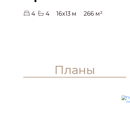
4
4
16x13 м
266 м²
Планы