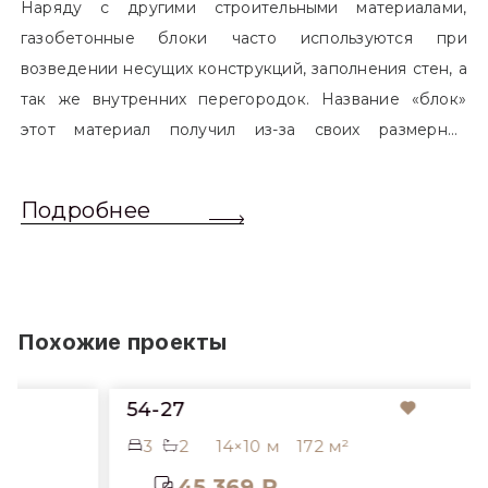
Наряду с другими строительными материалами,
газобетонные блоки часто используются при
возведении несущих конструкций, заполнения стен, а
так же внутренних перегородок. Название «блок»
этот материал получил из-за своих размерных
характеристик. Согласно стандартам, блоком
называется элемент, который превышает размером
Подробнее
обычный одинарный кирпич. Размер блоков различен
и в зависимости от сферы применения, эти параметры
могут меняться.
Похожие проекты
54-27
3
2
14×10 м
172 м²
45 369 ₽