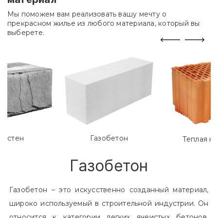
Мы поможем вам реализовать вашу мечту о
прекрасном жилье из любого материала, который вы
выберете.
лостен
Газобетон
Теплая к
Газобетон
Газобетон – это искусственно созданный материал,
широко используемый в строительной индустрии. Он
относится к категории легких ячеистых бетонов.