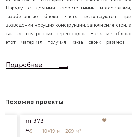
Наряду с другими строительными материалами,
газобетонные блоки часто используются при
возведении несущих конструкций, заполнения стен, а
так же внутренних перегородок. Название «блок»
этот материал получил из-за своих размерных
характеристик. Согласно стандартам, блоком
называется элемент, который превышает размером
Подробнее
обычный одинарный кирпич. Размер блоков различен
и в зависимости от сферы применения, эти параметры
могут меняться.
Похожие проекты
m-373
5
18×19 м
269 м²