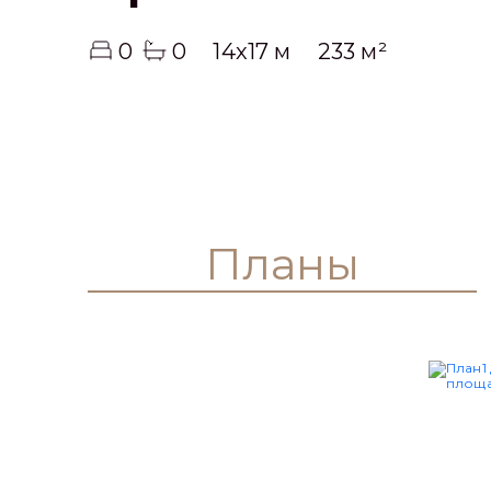
0
0
14x17 м
233 м²
Планы