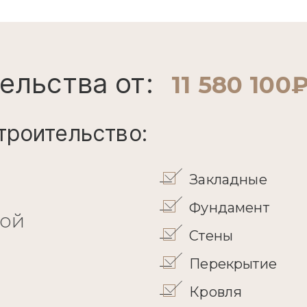
ельства от:
11 580 100
троительство:
Закладные
Фундамент
кой
Стены
Перекрытие
Кровля