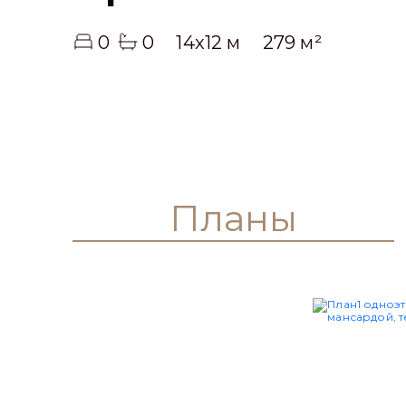
0
0
14x12 м
279 м²
Планы