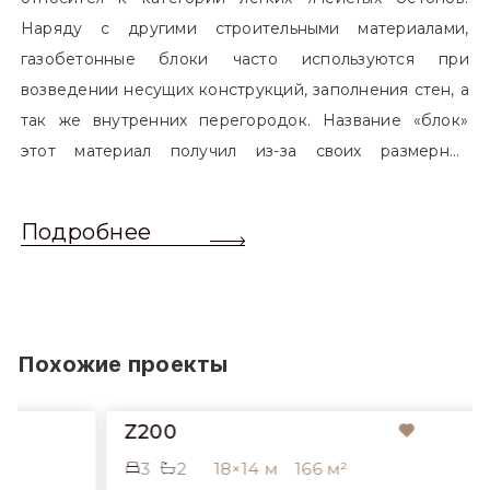
Наряду с другими строительными материалами,
газобетонные блоки часто используются при
возведении несущих конструкций, заполнения стен, а
так же внутренних перегородок. Название «блок»
этот материал получил из-за своих размерных
характеристик. Согласно стандартам, блоком
называется элемент, который превышает размером
Подробнее
обычный одинарный кирпич. Размер блоков различен
и в зависимости от сферы применения, эти параметры
могут меняться.
Похожие проекты
Z200
3
2
18×14 м
166 м²