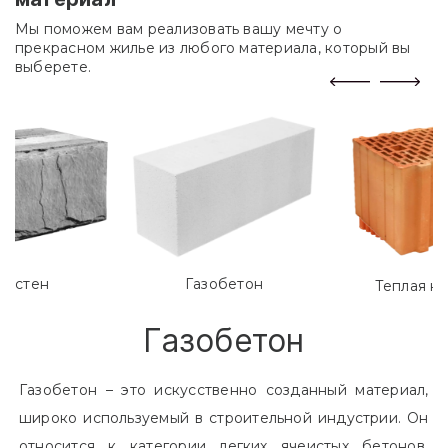
Мы поможем вам реализовать вашу мечту о
прекрасном жилье из любого материала, который вы
выберете.
лостен
Газобетон
Теплая к
Газобетон
Газобетон – это искусственно созданный материал,
широко используемый в строительной индустрии. Он
относится к категории легких ячеистых бетонов.