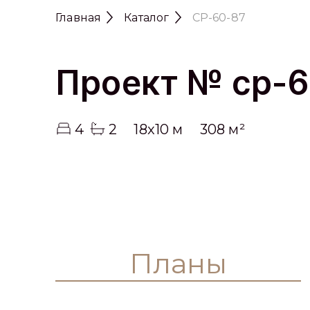
Главная
Каталог
CP-60-87
Проект № cp-
4
2
18x10 м
308 м²
Планы