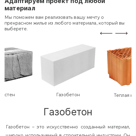
Адаптируем проект под любой
материал
Мы поможем вам реализовать вашу мечту о
прекрасном жилье из любого материала, который вы
выберете.
лостен
Газобетон
Теплая к
Газобетон
Газобетон – это искусственно созданный материал,
широко используемый в строительной индустрии. Он