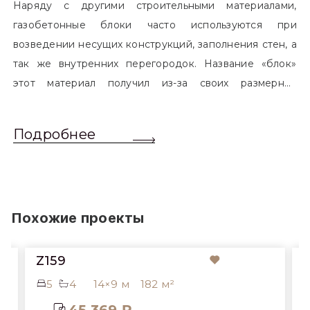
Наряду с другими строительными материалами,
газобетонные блоки часто используются при
возведении несущих конструкций, заполнения стен, а
так же внутренних перегородок. Название «блок»
этот материал получил из-за своих размерных
характеристик. Согласно стандартам, блоком
называется элемент, который превышает размером
Подробнее
обычный одинарный кирпич. Размер блоков различен
и в зависимости от сферы применения, эти параметры
могут меняться.
Похожие проекты
Z159
Z8
5
4
14×9 м
182 м²
6
45 369 ₽