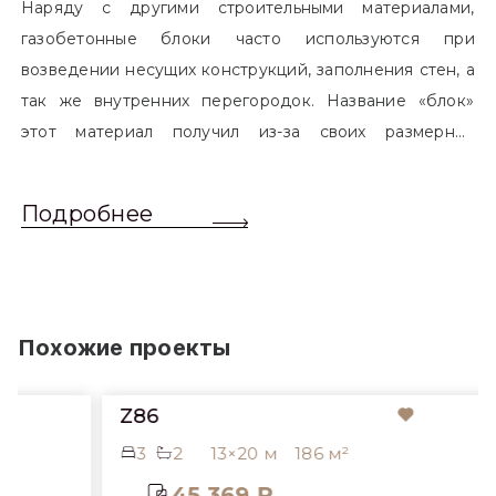
Наряду с другими строительными материалами,
газобетонные блоки часто используются при
возведении несущих конструкций, заполнения стен, а
так же внутренних перегородок. Название «блок»
этот материал получил из-за своих размерных
характеристик. Согласно стандартам, блоком
называется элемент, который превышает размером
Подробнее
обычный одинарный кирпич. Размер блоков различен
и в зависимости от сферы применения, эти параметры
могут меняться.
Похожие проекты
Z86
3
2
13×20 м
186 м²
45 369 ₽