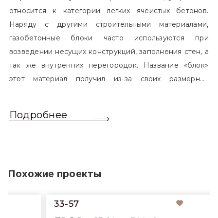
относится к категории легких ячеистых бетонов.
Наряду с другими строительными материалами,
газобетонные блоки часто используются при
возведении несущих конструкций, заполнения стен, а
так же внутренних перегородок. Название «блок»
этот материал получил из-за своих размерных
характеристик. Согласно стандартам, блоком
называется элемент, который превышает размером
Подробнее
обычный одинарный кирпич. Размер блоков различен
и в зависимости от сферы применения, эти параметры
могут меняться.
Похожие проекты
33-57