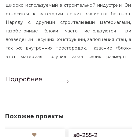
широко используемый в строительной индустрии. Он
относится к категории легких ячеистых бетонов.
Наряду с другими строительными материалами,
газобетонные блоки часто используются при
возведении несущих конструкций, заполнения стен, а
так же внутренних перегородок. Название «блок»
этот материал получил из-за своих размерных
характеристик. Согласно стандартам, блоком
называется элемент, который превышает размером
Подробнее
обычный одинарный кирпич. Размер блоков различен
и в зависимости от сферы применения, эти параметры
могут меняться.
Похожие проекты
s8-255-2