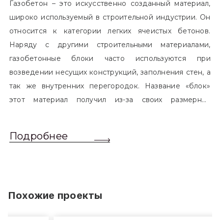
Газобетон – это искусственно созданный материал,
широко используемый в строительной индустрии. Он
относится к категории легких ячеистых бетонов.
Наряду с другими строительными материалами,
газобетонные блоки часто используются при
возведении несущих конструкций, заполнения стен, а
так же внутренних перегородок. Название «блок»
этот материал получил из-за своих размерных
характеристик. Согласно стандартам, блоком
называется элемент, который превышает размером
Подробнее
обычный одинарный кирпич. Размер блоков различен
и в зависимости от сферы применения, эти параметры
могут меняться.
Похожие проекты