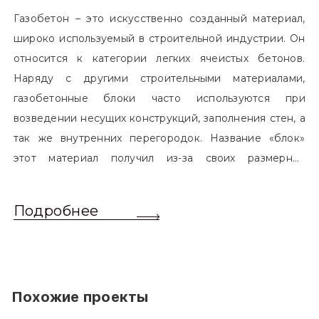
Газобетон – это искусственно созданный материал,
широко используемый в строительной индустрии. Он
относится к категории легких ячеистых бетонов.
Наряду с другими строительными материалами,
газобетонные блоки часто используются при
возведении несущих конструкций, заполнения стен, а
так же внутренних перегородок. Название «блок»
этот материал получил из-за своих размерных
характеристик. Согласно стандартам, блоком
называется элемент, который превышает размером
Подробнее
обычный одинарный кирпич. Размер блоков различен
и в зависимости от сферы применения, эти параметры
могут меняться.
Похожие проекты