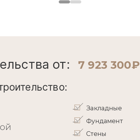
ельства от:
7 923 300₽
троительство:
Закладные
Фундамент
кой
Стены
Перекрытие
Кровля