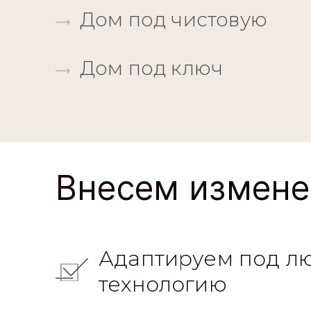
Дом под ключ
Внесем измене
Адаптируем под л
технологию
Изменение планир
решения