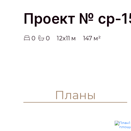
0
0
12x11 м
147 м²
Планы