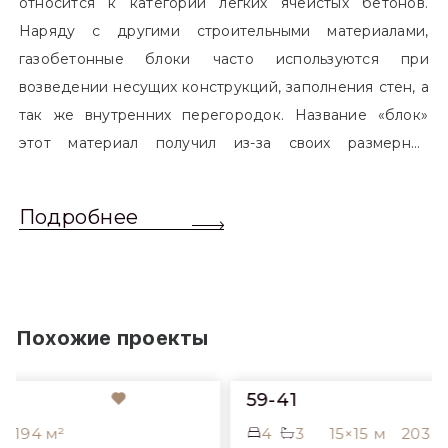
относится к категории легких ячеистых бетонов.
Наряду с другими строительными материалами,
газобетонные блоки часто используются при
возведении несущих конструкций, заполнения стен, а
так же внутренних перегородок. Название «блок»
этот материал получил из-за своих размерных
характеристик. Согласно стандартам, блоком
называется элемент, который превышает размером
Подробнее
обычный одинарный кирпич. Размер блоков различен
и в зависимости от сферы применения, эти параметры
могут меняться.
Похожие проекты
59-41
4
3
15×15 м
203 м²