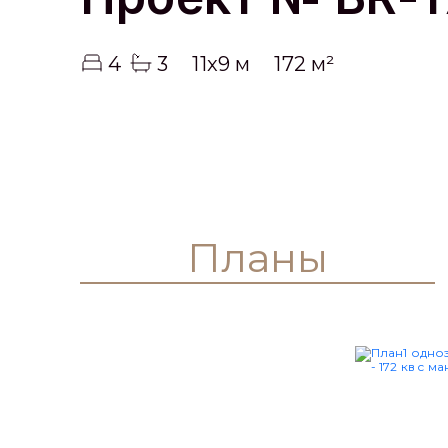
4
3
11x9 м
172 м²
Планы