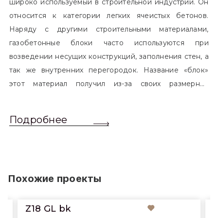
широко используемый в строительной индустрии. Он
относится к категории легких ячеистых бетонов.
Наряду с другими строительными материалами,
газобетонные блоки часто используются при
возведении несущих конструкций, заполнения стен, а
так же внутренних перегородок. Название «блок»
этот материал получил из-за своих размерных
характеристик. Согласно стандартам, блоком
называется элемент, который превышает размером
Подробнее
обычный одинарный кирпич. Размер блоков различен
и в зависимости от сферы применения, эти параметры
могут меняться.
Похожие проекты
Z18 GL bk
cp-