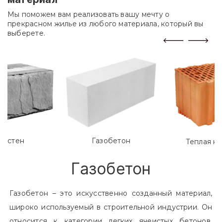
Мы поможем вам реализовать вашу мечту о
прекрасном жилье из любого материала, который вы
выберете.
лостен
Газобетон
Теплая к
Газобетон
Газобетон – это искусственно созданный материал,
широко используемый в строительной индустрии. Он
относится к категории легких ячеистых бетонов.