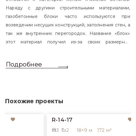
Наряду с другими строительными материалами,
газобетонные блоки часто используются при
возведении несущих конструкций, заполнения стен, а
так же внутренних перегородок. Название «блок»
этот материал получил из-за своих размерных
характеристик. Согласно стандартам, блоком
называется элемент, который превышает размером
Подробнее
обычный одинарный кирпич. Размер блоков различен
и в зависимости от сферы применения, эти параметры
могут меняться.
Похожие проекты
R-14-17
3
2
18×9 м
172 м²