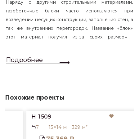
Наряду с другими строительными материалами,
газобетонные блоки часто используются при
возведении несущих конструкций, заполнения стен, а
так же внутренних перегородок. Название «блок»
этот материал получил из-за своих размерных
характеристик. Согласно стандартам, блоком
называется элемент, который превышает размером
Подробнее
обычный одинарный кирпич. Размер блоков различен
и в зависимости от сферы применения, эти параметры
могут меняться.
Похожие проекты
H-1509
7
15×14 м
329 м²
75 369 ₽