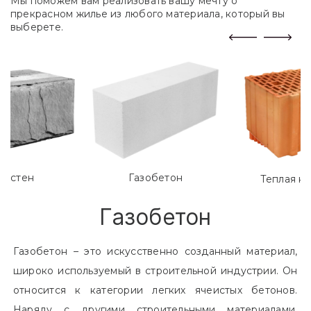
Мы поможем вам реализовать вашу мечту о
прекрасном жилье из любого материала, который вы
выберете.
лостен
Газобетон
Теплая к
Газобетон
Газобетон – это искусственно созданный материал,
широко используемый в строительной индустрии. Он
относится к категории легких ячеистых бетонов.
Наряду с другими строительными материалами,