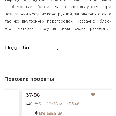
газобетонные блоки часто используются при
возведении несущих конструкций, заполнения стен, а
так же внутренних перегородок. Название «блок»
этот материал получил из-за своих размерных
характеристик. Согласно стандартам, блоком
называется элемент, который превышает размером
Подробнее
обычный одинарный кирпич. Размер блоков различен
и в зависимости от сферы применения, эти параметры
могут меняться.
Похожие проекты
37-86
6
3
19×16 м
453 м²
89 555 ₽