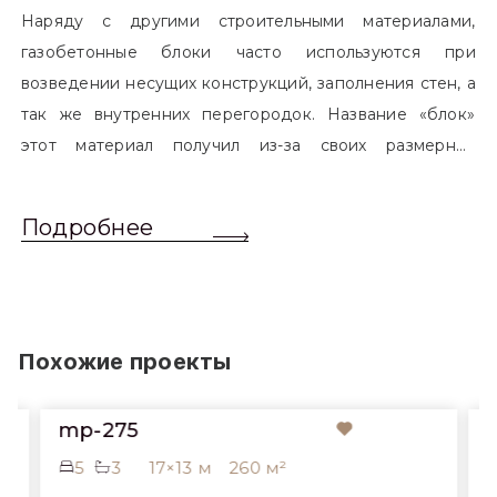
Наряду с другими строительными материалами,
газобетонные блоки часто используются при
возведении несущих конструкций, заполнения стен, а
так же внутренних перегородок. Название «блок»
этот материал получил из-за своих размерных
характеристик. Согласно стандартам, блоком
называется элемент, который превышает размером
Подробнее
обычный одинарный кирпич. Размер блоков различен
и в зависимости от сферы применения, эти параметры
могут меняться.
Похожие проекты
mp-275
5
3
17×13 м
260 м²