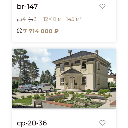
br-147
4
2
12×10 м
145 м²
7 714 000 ₽
cp-20-36