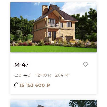
M-47
3
3
12×10 м
264 м²
15 153 600 ₽