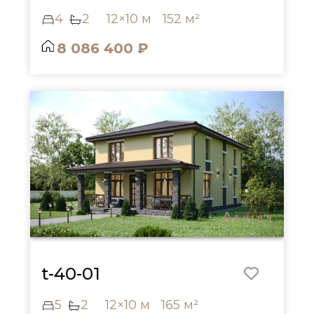
4
2
12×10 м
152 м²
8 086 400 ₽
t-40-01
5
2
12×10 м
165 м²