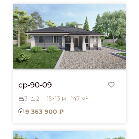
cp-90-09
3
2
15×13 м
147 м²
9 363 900 ₽