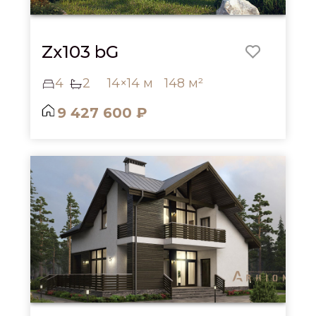
Zx103 bG
4
2
14×14 м
148 м²
9 427 600 ₽