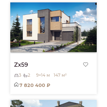
Zx59
3
2
9×14 м
147 м²
7 820 400 ₽