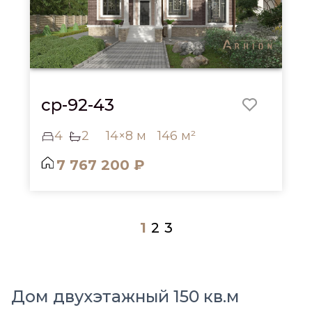
cp-92-43
4
2
14×8 м
146 м²
7 767 200 ₽
1
2
3
Дом двухэтажный 150 кв.м