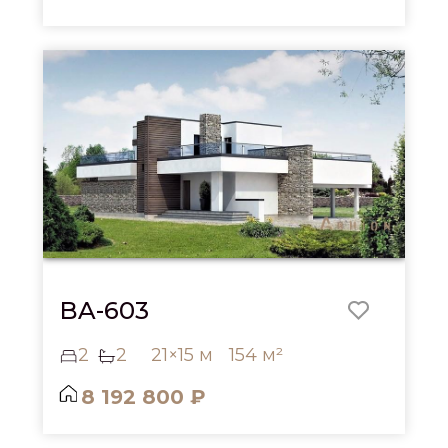
BA-603
2
2
21×15 м
154 м²
8 192 800 ₽