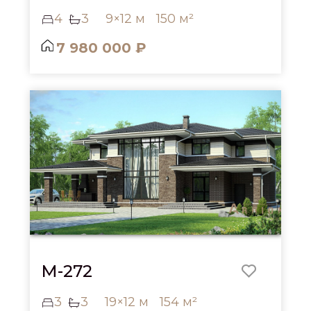
4
3
9×12 м
150 м²
7 980 000 ₽
M-272
3
3
19×12 м
154 м²